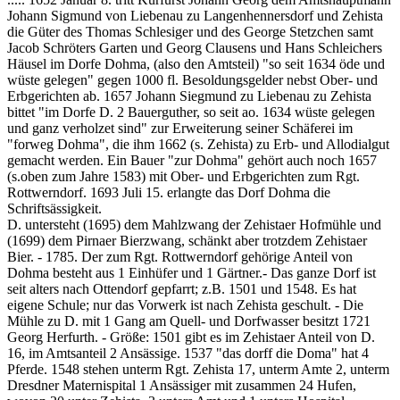
Johann Sigmund von Liebenau zu Langenhennersdorf und Zehista
die Güter des Thomas Schlesiger und des George Stetzchen samt
Jacob Schröters Garten und Georg Clausens und Hans Schleichers
Häusel im Dorfe Dohma, (also den Amtsteil) "so seit 1634 öde und
wüste gelegen" gegen 1000 fl. Besoldungsgelder nebst Ober- und
Erbgerichten ab. 1657 Johann Siegmund zu Liebenau zu Zehista
bittet "im Dorfe D. 2 Bauerguther, so seit ao. 1634 wüste gelegen
und ganz verholzet sind" zur Erweiterung seiner Schäferei im
"forweg Dohma", die ihm 1662 (s. Zehista) zu Erb- und Allodialgut
gemacht werden. Ein Bauer "zur Dohma" gehört auch noch 1657
(s.oben zum Jahre 1583) mit Ober- und Erbgerichten zum Rgt.
Rottwerndorf. 1693 Juli 15. erlangte das Dorf Dohma die
Schriftsässigkeit.
D. untersteht (1695) dem Mahlzwang der Zehistaer Hofmühle und
(1699) dem Pirnaer Bierzwang, schänkt aber trotzdem Zehistaer
Bier. - 1785. Der zum Rgt. Rottwerndorf gehörige Anteil von
Dohma besteht aus 1 Einhüfer und 1 Gärtner.- Das ganze Dorf ist
seit alters nach Ottendorf gepfarrt; z.B. 1501 und 1548. Es hat
eigene Schule; nur das Vorwerk ist nach Zehista geschult. - Die
Mühle zu D. mit 1 Gang am Quell- und Dorfwasser besitzt 1721
Georg Herfurth. - Größe: 1501 gibt es im Zehistaer Anteil von D.
16, im Amtsanteil 2 Ansässige. 1537 "das dorff die Doma" hat 4
Pferde. 1548 stehen unterm Rgt. Zehista 17, unterm Amte 2, unterm
Dresdner Maternispital 1 Ansässiger mit zusammen 24 Hufen,