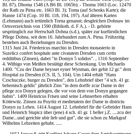
Bl. 87), Dhoma 1548 (A B6 Bl. 1065b); - Thoma 1663 (Loc. 12470
der Rath zu Pirna etc. 1663 Bl. 3); Toma (auf Schenks Karte); die
Hanne 1474 (Cop. 10 Bl. 118, 194, 197). Auf älteren Karten
(Lehmann) auch irrtümlich Torna genannt; desgleichen Dohnaw im
Ortsverzeichnis von 1590 (Biblioth. d. F A.). - D. gehörte
ursprünglich zur Herrschaft Dohna (s.d.), später zur kurfürstlichen
Pflege Dohna, seit dem 16. Jahrhundert zum A. Pirna. Frühzeitig
bestehen auch Beziehungen zu Dresden.
1315 Juni 24. Friedericus marchio in Dresden monasterio in
Suzelicz confert hospitale ante civatatem Dresden cum certis
redditibus (Zinsen), dabei "in Domyn 5 solidos". , 1316 September
4. Withigo von Meißen bestätigt diese Schenkung. Um Michaelis
1400. "Czu der Dame heysset eyner Wynman, der gebit 12 gr." dem
Hospital zu Dresden (CS. II, 5, 104). Um 1404 erhält "Hans
Czschuczke, burger zu Dresden", den Lehnbrief über "4 sch. 41 gr.
behemisch geldis" jährlich Zins "in dem dorffe zcur Dame in der
pflege zcu Donyn gelegen, die vor von dem von Donyn gegangen
habin". 1409 Heinricus Frisen und seine Lehnserben erhalten
Köttewitz. Zinsen zu Poyritz et medietatem der Dame in districtu
Donyn zu Lehen. 1414 August 12. Lehnbrief für die Gebrüder Hans
und Heinrich Stupicz über (jene) 4 sch. 41 gr. 1 heller j.Z. ....zcu der
Dame...und gerichte ubir lieb und gut", die sie schon zu Markgraf
Wilhelms Lebzeiten gehabt. .....
..... 1652 Januar 8. tritt Kurfürst Johann Georg dem Amtshauptmann