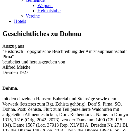
Gemeinde
Wappen
Heimatstube
Vereine
Hotels
Geschichtliches zu Dohma
Auszug aus
"Historisch-Topografische Beschreibung der Amtshauptmannschaft
Pirna"
bearbeitet und herausgegeben von
Allfred Meiche
Dresden 1927
Dohma,
mit den einzelnen Häusern Bahretal und Steinsäge sowie dem
Vorwerk (letzteres zum Rgt. Zehista gehörig); Dorf S. Pirna, SO.
Dohna. Post: Zehista. Flur: zum Teil parzellierte Waldhufen mit
aufgeteilten Allmendestücken; Dorf: Reihendorf. - Name: in Domyn
1315, 1316 (Orig. 2042, 2073); zeu der Dame um 1400 (CS. II 5,
104), Dame 1587 (Loc. 37913 Rep. XLVIII A. Dresden Nr. 271 Bl.
10); die Dhame 1483 (Cop. 40 Bl. 191), die Dhome 1492 (Cop. 55