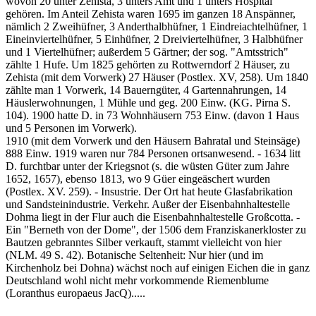
wovon 20 unter Zehista, 3 unters Amt und 1 unters Hospital
gehören. Im Anteil Zehista waren 1695 im ganzen 18 Anspänner,
nämlich 2 Zweihüfner, 3 Anderthalbhüfner, 1 Eindreiachtelhüfner, 1
Eineinviertelhüfner, 5 Einhüfner, 2 Dreiviertelhüfner, 3 Halbhüfner
und 1 Viertelhüfner; außerdem 5 Gärtner; der sog. "Amtsstrich"
zählte 1 Hufe. Um 1825 gehörten zu Rottwerndorf 2 Häuser, zu
Zehista (mit dem Vorwerk) 27 Häuser (Postlex. XV, 258). Um 1840
zählte man 1 Vorwerk, 14 Bauerngüter, 4 Gartennahrungen, 14
Häuslerwohnungen, 1 Mühle und geg. 200 Einw. (KG. Pirna S.
104). 1900 hatte D. in 73 Wohnhäusern 753 Einw. (davon 1 Haus
und 5 Personen im Vorwerk).
1910 (mit dem Vorwerk und den Häusern Bahratal und Steinsäge)
888 Einw. 1919 waren nur 784 Personen ortsanwesend. - 1634 litt
D. furchtbar unter der Kriegsnot (s. die wüsten Güter zum Jahre
1652, 1657), ebenso 1813, wo 9 Güer eingeäschert wurden
(Postlex. XV. 259). - Insustrie. Der Ort hat heute Glasfabrikation
und Sandsteinindustrie. Verkehr. Außer der Eisenbahnhaltestelle
Dohma liegt in der Flur auch die Eisenbahnhaltestelle Großcotta. -
Ein "Berneth von der Dome", der 1506 dem Franziskanerkloster zu
Bautzen gebranntes Silber verkauft, stammt vielleicht von hier
(NLM. 49 S. 42). Botanische Seltenheit: Nur hier (und im
Kirchenholz bei Dohna) wächst noch auf einigen Eichen die in ganz
Deutschland wohl nicht mehr vorkommende Riemenblume
(Loranthus europaeus JacQ).....