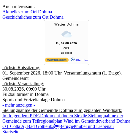
Auch interessant:
Aktuelles zum Ort Dohma
Geschichtliches zum Ort Dohma
Wetter Dohma
Fr, 07.08.2026
20°C
Bedeckt
Alle Infos
nächste Ratssitzung:
01. September 2026, 18:00 Uhr, Versammlungsraum (1. Etage),
Gemeindeamt
nächste Veranstaltung:
30.08.2026, 09:00 Uhr
Fußballturnier in Dohma
Sport- und Freizeitanlage Dohma
- mehr anzeigen -
Stellungnahme der Gemeinde Dohma zum geplanten Windpark:
Im folgendem PDF-Dokument finden Sie die Stellungnahme der
Gemeinde zum Teilregionalplan Wind im Gemeindeverband Dohma
OT Cotta A, Bad GottleubaBerggießhübel und Liebenau
Startseite