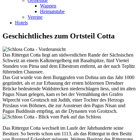
Gemeinde
Wappen
Heimatstube
Vereine
Hotels
Geschichtliches zum Ortsteil Cotta
Das Rittergut Cotta liegt am südwestlichen Rande der Sächsischen
Schweiz an einem Kalkmergelberg mit Basaltspitze, fünf Viertel
Stunden von Pirna und dem Elbestrom entfernt, an der nach Teplitz
führenden Chaussee.
Das Gut wurde von dem Burggrafen von Dohna um das Jahr 1000
gegründet, als er zur Erbauung der ersten hölzernen Dresdner
Brücke bedeutende Waldstrecken niederschlagen liess, und im alten
Pagus Nisan gelegen, kam es bei der Vermählung des Grafen
Wiprecht von Groitzsch mit Judith, einer Tochter des Herzogs
Przslaus von Böhmen, die zur Aussteuer den Pagus Nisan und
Pagus Buddissin empfing, an die Dynasten von Groitzsch.
Das Rittergut Cotta wechselt im Laufe der Jahrhunderte seine
Besitzer. So bereits schon um 1113, als das Rittergut in den Besitz
von Burggraf Eckenbert gelangte. Weitere Besitzer des Rittergutes