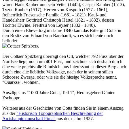
waren Hans Rauber und sein Vetter (1445), Caspar Ramber (1513),
Tyzen Rauber (1517), Herren von Kospoth (1527 - 1661),
freiherrlich Friesensche Familie (1661 - 1821), Kauf- und
Handelsherr Gottfried Christoph Härtel (1821 - 1832), dessen
Tochter Elwine, Freifrau von Leyser (1832 - 1840).
Durch einen Ehevertrag im Jahre 1840 kam das Rittergut Cotta in
den Besitz von Eduard von Barchardi, wo es sich heute noch
befindet.
Der Cottaer Spitzberg überragt den Ort, welcher 792 Fuss über der
Nordsee liegt, noch um 401 Fuss, und zeichnet sich deshalb durch
eine weite prachtvolle Rundsicht aus.Interessant ist dieser Berg auch
durch eine alte liebliche Volkssage, nach der in seinem stillen
Schoosse Zwerge, oder wie sie die hiesige Volkssprache nennt,
"Quarkse", wohnen.
Auszüge aus "1000 Jahre Cotta, Teil 1", Herausgeber: Günter
Zschoppe
Weiteres aus der Geschichte von Cotta finden Sie in einem Auszug
aus der
"Historisch-Topographischen Beschreibung der
Amtshauptmannschaft Pirna"
aus dem Jahre 1927.